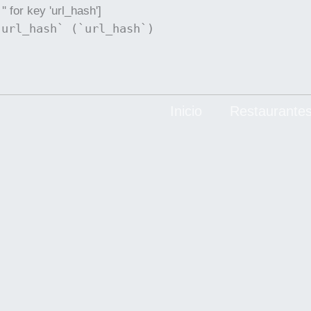
'' for key 'url_hash']
`url_hash` (`url_hash`)
Inicio
Restaurante