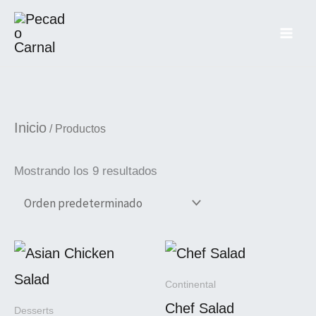
Ir
al
contenido
Inicio
/ Productos
Mostrando los 9 resultados
Continental
Chef Salad
Desserts